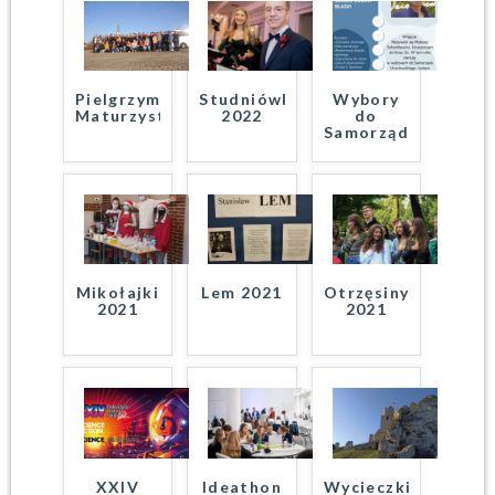
Pielgrzymka
Studniówka
Wybory
Maturzystów
2022
do
Samorządu
…
Mikołajki
Lem 2021
Otrzęsiny
2021
2021
XXIV
Ideathon
Wycieczki