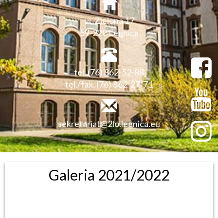
ul. Zielona 17
59-220 Legnica
tel. (76) 862-52-88
tel./fax. (76) 862-27-71
sekretariat@2lo.legnica.eu
Galeria 2021/2022