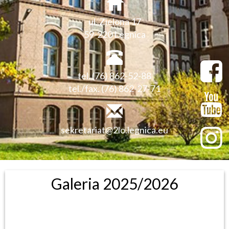
ul. Zielona 17
59-220 Legnica
tel. (76) 862-52-88
tel./fax. (76) 862-27-71
sekretariat@2lo.legnica.eu
Galeria 2025/2026