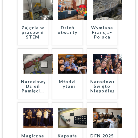
Zajęcia w
Dzień
Wymiana
pracowni
otwarty
Francja-
STEM
Polska
Narodowy
Młodzi
Narodowe
Dzień
Tytani
Święto
Pamięci
…
Niepodległości
Magiczne
Kapsuła
DFN 2025