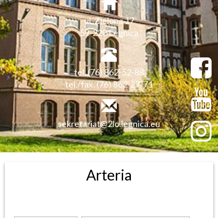
ul. Zielona 17
59-220 Legnica
tel. (76) 862-52-88
tel./fax. (76) 862-27-71
sekretariat@2lo.legnica.eu
Arteria