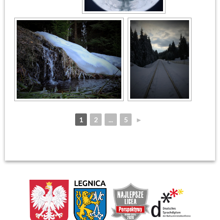
1
2
...
5
►