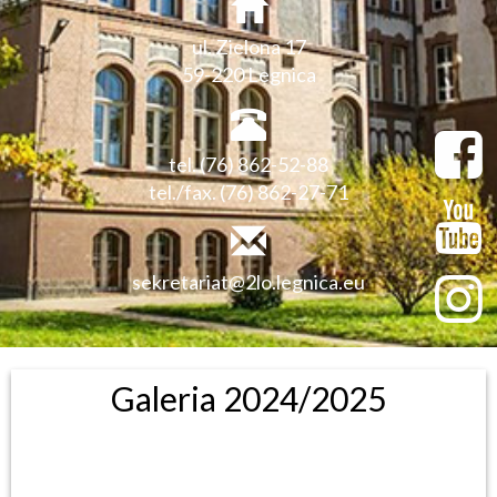
ul. Zielona 17
59-220 Legnica
tel. (76) 862-52-88
tel./fax. (76) 862-27-71
sekretariat@2lo.legnica.eu
Galeria 2024/2025