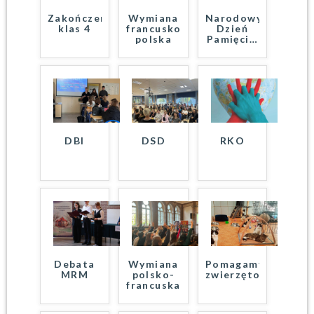
Zakończenie
Wymiana
Narodowy
klas 4
francusko-
Dzień
polska
Pamięci
…
DBI
DSD
RKO
Debata
Wymiana
Pomagamy
MRM
polsko-
zwierzętom
francuska