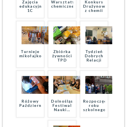
Zajęcia
Warsztaty
Konkurs
edukacyjne
chemiczne
Drużynowy
1C
z chemii
Turnieje
Zbiórka
Tydzień
mikołajkowe
żywności
Dobrych
TPD
Relacji
Różowy
Dolnośląski
Rozpoczęcie
Październik
Festiwal
roku
Nauki
…
szkolnego