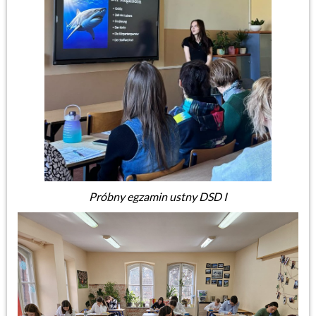
Próbny egzamin ustny DSD I