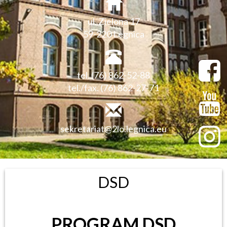
ul. Zielona 17
59-220 Legnica
tel. (76) 862-52-88
tel./fax. (76) 862-27-71
sekretariat@2lo.legnica.eu
DSD
PROGRAM DSD