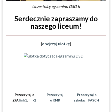
Uczestnicy egzaminu DSD II
Serdecznie zapraszamy do
naszego liceum!
(
obejrzyj ulotkę
)
Przeczytaj o
Przeczytaj
Przeczytaj o
ZFA
link1
,
link2
o KMK
szkołach PASCH