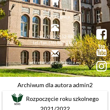
ul. Zielona 17
59-220 Legnica
tel. (76) 862-52-88
tel./fax. (76) 862-27-71
sekretariat@2lo.legnica.eu
Archiwum dla autora admin2
Rozpoczęcie roku szkolnego
2021/2022