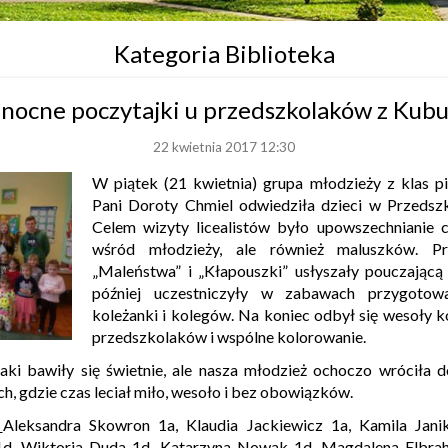
Kategoria Biblioteka
nocne poczytajki u przedszkolaków z Kubu
22 kwietnia 2017 12:30
W piątek (21 kwietnia) grupa młodzieży z klas p
Pani Doroty Chmiel odwiedziła dzieci w Przedsz
Celem wizyty licealistów było upowszechnianie c
wśród młodzieży, ale również maluszków. Pr
„Maleństwa” i „Kłapouszki” usłyszały pouczającą
później uczestniczyły w zabawach przygotow
koleżanki i kolegów. Na koniec odbył się wesoły 
przedszkolaków i wspólne kolorowanie.
aki bawiły się świetnie, ale nasza młodzież ochoczo wróciła 
, gdzie czas leciał miło, wesoło i bez obowiązków.
:
Aleksandra Skowron 1a, Klaudia Jackiewicz 1a, Kamila Jan
d, Wiktoria Duda 1d, Katarzyna Nowak 1d, Magdalena Elbrah