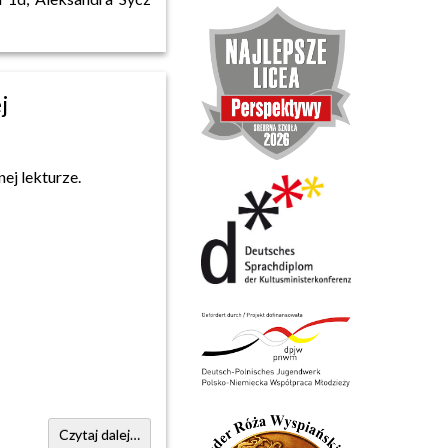
j
ej lekturze.
Czytaj dalej…