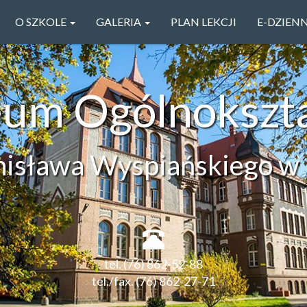
O SZKOLE
GALERIA
PLAN LEKCJI
E-DZIEN
ceum Ogólnokszt
anisława Wyspiańskiego w 
tel. (76) 862-52-88
tel./fax. (76) 862-27-71