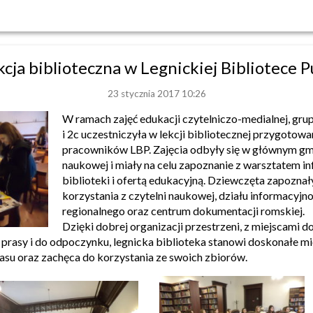
kcja biblioteczna w Legnickiej Bibliotece P
23 stycznia 2017 10:26
W ramach zajęć edukacji czytelniczo-medialnej, gru
i 2c uczestniczyła w lekcji bibliotecznej przygotowa
pracowników LBP. Zajęcia odbyły się w głównym gm
naukowej i miały na celu zapoznanie z warsztatem 
biblioteki i ofertą edukacyjną. Dziewczęta zapoznał
korzystania z czytelni naukowej, działu informacyjno
regionalnego oraz centrum dokumentacji romskiej.
Dzięki dobrej organizacji przestrzeni, z miejscami do
 prasy i do odpoczynku, legnicka biblioteka stanowi doskonałe mi
asu oraz zachęca do korzystania ze swoich zbiorów.