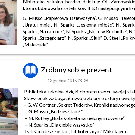
Biblioteka szkolna bardzo dziękuje Oli Żarnowskie
która obdarowała czytelników II LO następującymi ks
G. Musso „Papierowa Dziewczyna”, G. Musso „Telefon
„Uratuj mnie”, N. Sparks „Jesienna miłość”, N. Spark
Sparks „Na ratunek”, N. Sparks „Noce w Rodanthe”, N. 
Sparks „Szczęściarz”, N. Sparks „Ślub”, D. Steel „Po k
„Małe cuda”.
Zróbmy sobie prezent
22 grudnia 2016 09:26
Biblioteka szkolna, dzięki dobremu sercu swojej stał
Skowronek wzbogaciła swoje zbiory o cztery nowe ty
– G. W. Gortner „Sekret Tudorów. Kroniki nadwornego 
– G. Musso „Będziesz tam?”
– M. Roffey „Biała kobieta na zielonym rowerze”
– N. Sparks „Dla ciebie wszystko”
Ty też możesz zostać „bibliotecznym” Mikołajem.