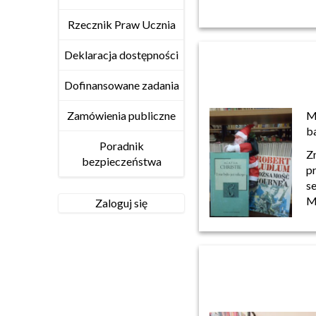
Rzecznik Praw Ucznia
Deklaracja dostępności
Dofinansowane zadania
M
Zamówienia publiczne
ba
Poradnik
Z
bezpieczeństwa
p
s
M
Zaloguj się