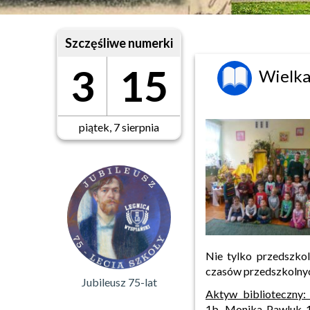
Szczęśliwe numerki
3
15
Wielka
piątek, 7 sierpnia
Nie tylko przedszkol
czasów przedszkolnych
Jubileusz 75-lat
Aktyw biblioteczny
1b, Monika Pawluk 1