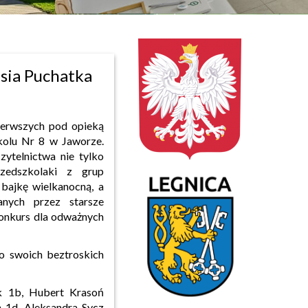
sia Puchatka
ierwszych pod opieką
kolu Nr 8 w Jaworze.
zytelnictwa nie tylko
zedszkolaki z grup
 bajkę wielkanocną, a
anych przez starsze
konkurs dla odważnych
do swoich beztroskich
ik 1b, Hubert Krasoń
 1d, Aleksandra Sycz