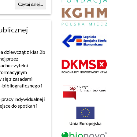
Czytaj dalej…
ublicznej
pa dziewcząt z klas 2b
nej przez
achu czytelni
informacyjnym
y się z zasadami
-bibliograficznego i
 pracy indywidualnej i
ejsce do spotkań i