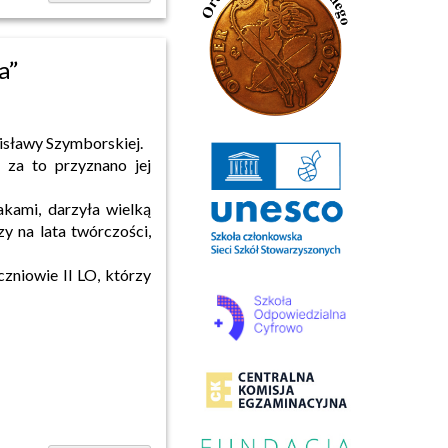
a”
 Wisławy Szymborskiej.
i za to przyznano jej
akami, darzyła wielką
zy na lata twórczości,
czniowie II LO, którzy