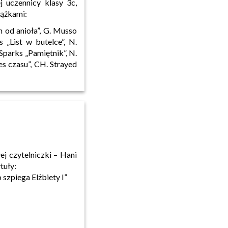
j uczennicy klasy 3c,
iążkami:
 od anioła”, G. Musso
s „List w butelce”, N.
Sparks „Pamiętnik”, N.
res czasu”, CH. Strayed
ej czytelniczki – Hani
tuły:
szpiega Elżbiety I”