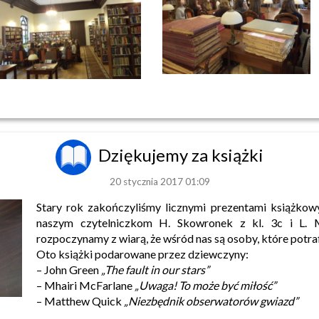
Dziękujemy za książki
20 stycznia 2017 01:09
Stary rok zakończyliśmy licznymi prezentami książkow
naszym czytelniczkom H. Skowronek z kl. 3c i L. M
rozpoczynamy z wiarą, że wśród nas są osoby, które potrafią
Oto książki podarowane przez dziewczyny:
– John Green
„The fault in our stars”
– Mhairi McFarlane
„Uwaga! To może być miłość”
– Matthew Quick
„Niezbędnik obserwatorów gwiazd”