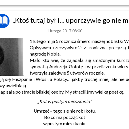
„Ktoś tutaj był i… uporczywie go nie m
1 lutego 2017 08:00
1 lutego mija 5 rocznica śmierci naszej noblistki
Opisywała rzeczywistość z ironiczną precyzją 
nagrodę Nobla.
Mało kto wie, że zajadała się smażonymi kurcz
sympatią Andrzeja Gołotę i w przeliczeniu wiers
tworzyła zaledwie 5 utworów rocznie.
ją się Hiszpanie i Włosi, a Polacy… jakby trochę mniej, ale nie u
y uwielbiają.
napisała po stracie bliskiej osoby. My straciliśmy wielką poetkę.
„Kot w pustym mieszkaniu”
Umrzeć – tego się nie robi kotu.
Bo co ma począć kot
w pustym mieszkaniu.