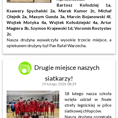
Bartosz Kołodziej 1a,
Ksawery Spychalski 2a, Marek Kumor 2c, Michał
Olejnik 2a, Maxym Gunda 3a, Marcin Bojanowski 4f,
Wojtek Motyka 4a, Wojtek Kołodziejski 4a, Artur
Magiera 3b, Szymon Krajewski 1d, Voromin Rostyslav
2c
.
Nasza drużyna wywalczyła wysokie trzecie miejsce, a
opiekunem drużyny był Pan Rafał Warzecha.
Drugie miejsce naszych
siatkarzy!
19 lutego 2026 08:39
18 lutego nasza szkoła
wzięła udział w finale
strefy legnickiej w piłce
siatkowej chłopców.
Nasza drużyna rozegrała