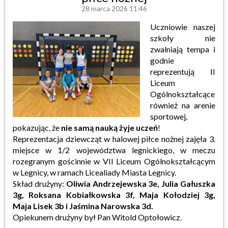
28 marca 2026 11:46
Uczniowie naszej
szkoły nie
zwalniają tempa i
godnie
reprezentują II
Liceum
Ogólnokształcące
również na arenie
sportowej,
pokazując, że
nie samą nauką żyje uczeń
!
Reprezentacja dziewcząt w halowej piłce nożnej zajęła 3.
miejsce w 1/2 województwa legnickiego, w meczu
rozegranym gościnnie w VII Liceum Ogólnokształcącym
w Legnicy, w ramach Licealiady Miasta Legnicy.
Skład drużyny:
Oliwia Andrzejewska 3e, Julia Gałuszka
3g, Roksana Kobiałkowska 3f, Maja Kołodziej 3g,
Maja Lisek 3b i Jaśmina Narowska 3d.
Opiekunem drużyny był Pan Witold Optołowicz.