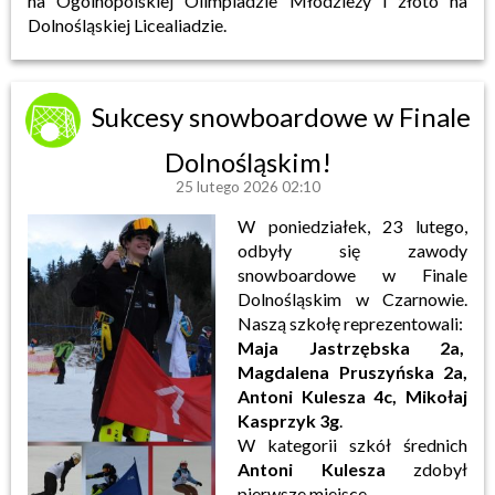
na Ogólnopolskiej Olimpiadzie Młodzieży i złoto na
Dolnośląskiej Licealiadzie.
Sukcesy snowboardowe w Finale
Dolnośląskim!
25 lutego 2026 02:10
W poniedziałek, 23 lutego,
odbyły się zawody
snowboardowe w Finale
Dolnośląskim w Czarnowie.
Naszą szkołę reprezentowali:
Maja Jastrzębska 2a,
Magdalena Pruszyńska 2a,
Antoni Kulesza 4c, Mikołaj
Kasprzyk 3g
.
W kategorii szkół średnich
Antoni Kulesza
zdobył
pierwsze miejsce.