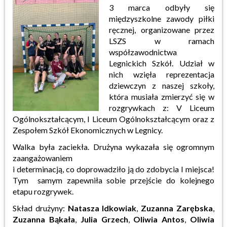
3 marca odbyły się
międzyszkolne zawody piłki
ręcznej, organizowane przez
LSZS w ramach
współzawodnictwa
Legnickich Szkół. Udział w
nich wzięła reprezentacja
dziewczyn z naszej szkoły,
która musiała zmierzyć się w
rozgrywkach z: V Liceum
Ogólnokształcącym, I Liceum Ogólnokształcącym oraz z
Zespołem Szkół Ekonomicznych w Legnicy.
Walka była zaciekła. Drużyna wykazała się ogromnym
zaangażowaniem
i determinacją, co doprowadziło ją do zdobycia I miejsca!
Tym samym zapewniła sobie przejście do kolejnego
etapu rozgrywek.
Skład drużyny:
Natasza Idkowiak
,
Zuzanna Zarębska
,
Zuzanna Bąkała
,
Julia Grzech
,
Oliwia Antos
,
Oliwia