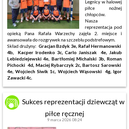
Legnicy w halowej
piłce nożnej
chłopców.
Nasza
reprezentacja pod
opieką Pana Rafała Warzechy zajęła 2. miejsce i
awansowała do rozgrywek na szczeblu podstrefowym.
Skład drużyny:
Gracjan Bzdyk 3e, Rafał Hermanowski
4b, Kacper Irodenko 3c, Carlo Janiszak 4e, Jakub
Lebiedziejewski 4e, Bartłomiej Michalski 3b, Roman
Pichocki 4d, Maciej Rybarczyk 2c, Bartosz Sarowski
4e, Wojciech Siwik 1c, Wojciech Wąsowski 4g, Igor
Zawacki 4c.
Sukces reprezentacji dziewcząt w
piłce ręcznej
9 marca 2026 08:24