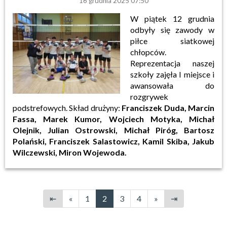
16 grudnia 2025 07:50
W piątek 12 grudnia
odbyły się zawody w
piłce siatkowej
chłopców.
Reprezentacja naszej
szkoły zajęła I miejsce i
awansowała do
rozgrywek
podstrefowych. Skład drużyny:
Franciszek Duda, Marcin
Fassa, Marek Kumor, Wojciech Motyka, Michał
Olejnik, Julian Ostrowski, Michał Piróg, Bartosz
Polański, Franciszek Salastowicz, Kamil Skiba, Jakub
Wilczewski, Miron Wojewoda.
⇤
«
1
2
3
4
»
⇥