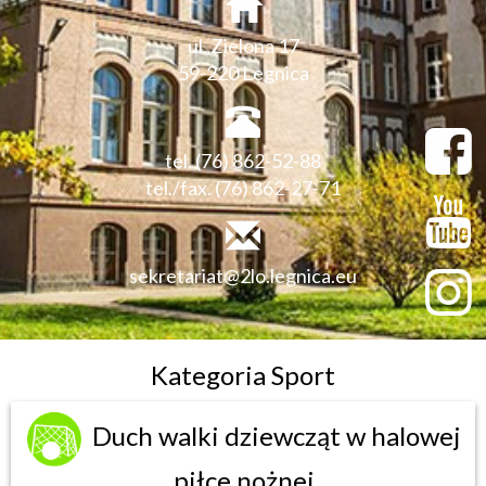
ul. Zielona 17
59-220 Legnica
tel. (76) 862-52-88
tel./fax. (76) 862-27-71
sekretariat@2lo.legnica.eu
Kategoria Sport
Duch walki dziewcząt w halowej
piłce nożnej