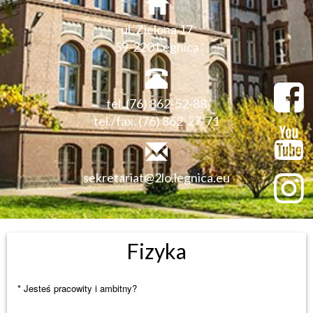
ul. Zielona 17
59-220 Legnica
tel. (76) 862-52-88
tel./fax. (76) 862-27-71
sekretariat@2lo.legnica.eu
Fizyka
* Jesteś pracowity i ambitny?