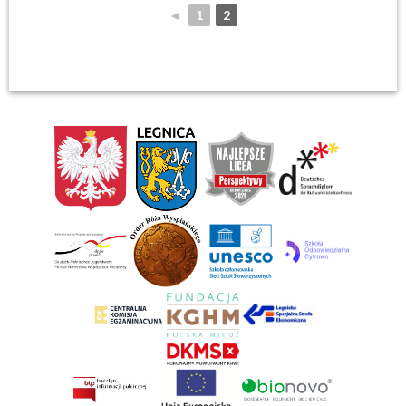
◄
1
2