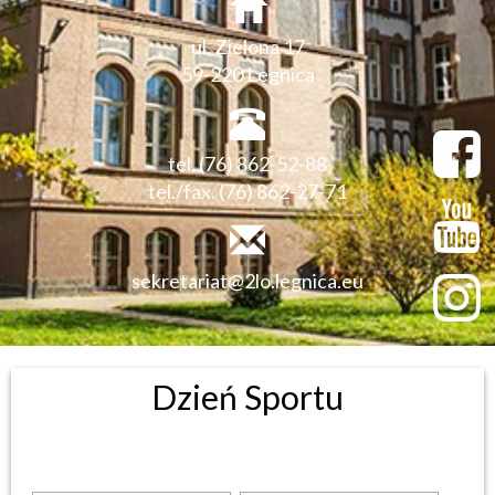
ul. Zielona 17
59-220 Legnica
tel. (76) 862-52-88
tel./fax. (76) 862-27-71
sekretariat@2lo.legnica.eu
Dzień Sportu