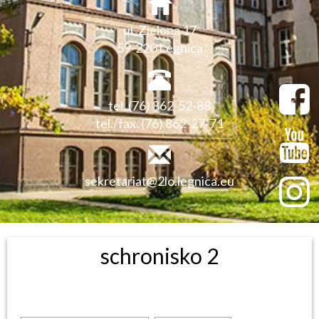
ul. Zielona 17
59-220 Legnica
tel. (76) 862-52-88
tel./fax. (76) 862-27-71
sekretariat@2lo.legnica.eu
schronisko 2