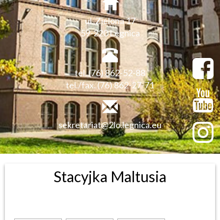
ul. Zielona 17
59-220 Legnica
tel. (76) 862-52-88
tel./fax. (76) 862-27-71
sekretariat@2lo.legnica.eu
Stacyjka Maltusia