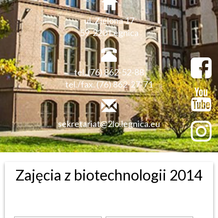
ul. Zielona 17
59-220 Legnica
tel. (76) 862-52-88
tel./fax. (76) 862-27-71
sekretariat@2lo.legnica.eu
Zajęcia z biotechnologii 2014