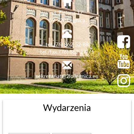
ul. Zielona 17
59-220 Legnica
tel. (76) 862-52-88
tel./fax. (76) 862-27-71
sekretariat@2lo.legnica.eu
Wydarzenia