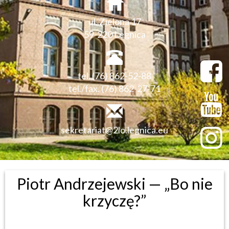
ul. Zielona 17
59-220 Legnica
tel. (76) 862-52-88
tel./fax. (76) 862-27-71
sekretariat@2lo.legnica.eu
Piotr Andrzejewski — „Bo nie
krzyczę?”