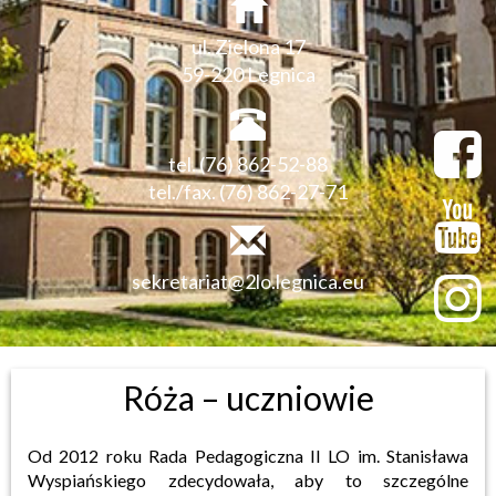
ul. Zielona 17
59-220 Legnica
tel. (76) 862-52-88
tel./fax. (76) 862-27-71
sekretariat@2lo.legnica.eu
Róża – uczniowie
Od 2012 roku Rada Pedagogiczna II LO im. Stanisława
Wyspiańskiego zdecydowała, aby to szczególne