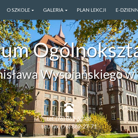
O SZKOLE
GALERIA
PLAN LEKCJI
E-DZIEN
ceum Ogólnokszt
anisława Wyspiańskiego w 
tel. (76) 862-52-88
tel./fax. (76) 862-27-71