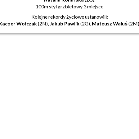
100m styl grzbietowy 3 miejsce
Kolejne rekordy życiowe ustanowili:
Kacper Wołczak
(2N),
Jakub Pawlik
(2G),
Mateusz Waluś
(2M)