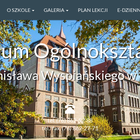
O SZKOLE
GALERIA
PLAN LEKCJI
E-DZIEN
ceum Ogólnokszt
anisława Wyspiańskiego w 
tel. (76) 862-52-88
tel./fax. (76) 862-27-71