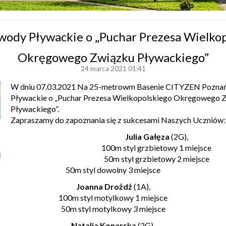
wody Pływackie o „Puchar Prezesa Wielko
Okręgowego Związku Pływackiego”
24 marca 2021 01:41
W dniu 07.03.2021 Na 25-metrowm Basenie CITYZEN Poznań 
Pływackie o „Puchar Prezesa Wielkopolskiego Okręgowego Z
Pływackiego”.
Zapraszamy do zapoznania się z sukcesami Naszych Uczniów
Julia
Gałęza
(2G),
100m styl grzbietowy 1 miejsce
50m styl grzbietowy 2 miejsce
50m styl dowolny 3 miejsce
Joanna
Drożdż
(1A),
100m styl motylkowy 1 miejsce
50m styl motylkowy 3 miejsce
Natalia
Konarska
(2G),