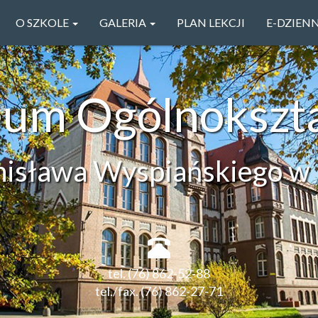
O SZKOLE
GALERIA
PLAN LEKCJI
E-DZIEN
ceum Ogólnokszt
anisława Wyspiańskiego w 
tel. (76) 862-52-88
tel./fax. (76) 862-27-71