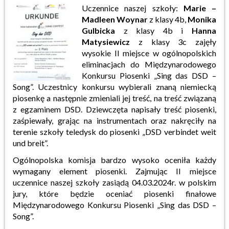
Uczennice naszej szkoły:
Marie –
Madleen Woynar
z klasy 4b,
Monika
Gulbicka
z klasy 4b i
Hanna
Matysiewicz
z klasy 3c zajęły
wysokie II miejsce w ogólnopolskich
eliminacjach do Międzynarodowego
Konkursu Piosenki „Sing das DSD –
Song”. Uczestnicy konkursu wybierali znaną niemiecką
piosenkę a następnie zmieniali jej treść, na treść związaną
z egzaminem DSD. Dziewczęta napisały treść piosenki,
zaśpiewały, grając na instrumentach oraz nakręciły na
terenie szkoły teledysk do piosenki „DSD verbindet weit
und breit”.
Ogólnopolska komisja bardzo wysoko oceniła każdy
wymagany element piosenki. Zajmując II miejsce
uczennice naszej szkoły zasiądą 04.03.2024r. w polskim
jury, które będzie oceniać piosenki finałowe
Międzynarodowego Konkursu Piosenki „Sing das DSD –
Song”.