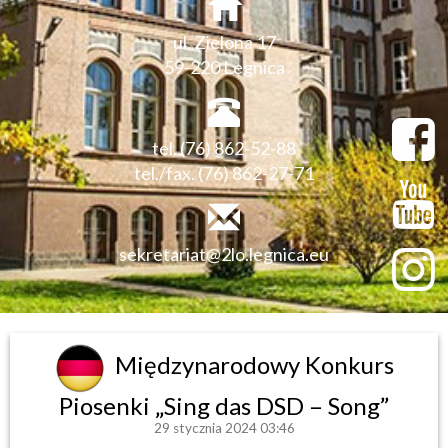
ul. Zielona 17
59-220 Legnica
tel. (76) 862-52-88
tel./fax. (76) 862-27-71
sekretariat@2lo.legnica.eu
Międzynarodowy Konkurs
Piosenki „Sing das DSD – Song”
29 stycznia 2024 03:46