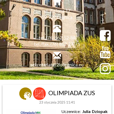
ul. Zielona 17
59-220 Legnica
tel. (76) 862-52-88
tel./fax. (76) 862-27-71
sekretariat@2lo.legnica.eu
OLIMPIADA ZUS
23 stycznia 2025 11:41
Uczennice:
Julia Dziopak