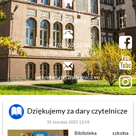
ul. Zielona 17
59-220 Legnica
tel. (76) 862-52-88
tel./fax. (76) 862-27-71
sekretariat@2lo.legnica.eu
Dziękujemy za dary czytelnicze
31 stycznia 2025 12:59
Biblioteka szkolna