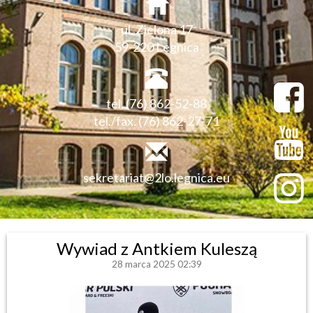
ul. Zielona 17
59-220 Legnica
tel. (76) 862-52-88
tel./fax. (76) 862-27-71
sekretariat@2lo.legnica.eu
Wywiad z Antkiem Kuleszą
28 marca 2025 02:39