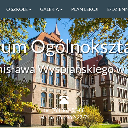
O SZKOLE
GALERIA
PLAN LEKCJI
E-DZIEN
ceum Ogólnokszt
anisława Wyspiańskiego w 
tel. (76) 862-52-88
tel./fax. (76) 862-27-71