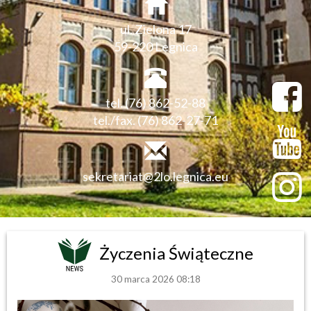
ul. Zielona 17
59-220 Legnica
tel. (76) 862-52-88
tel./fax. (76) 862-27-71
sekretariat@2lo.legnica.eu
Życzenia Świąteczne
30 marca 2026 08:18