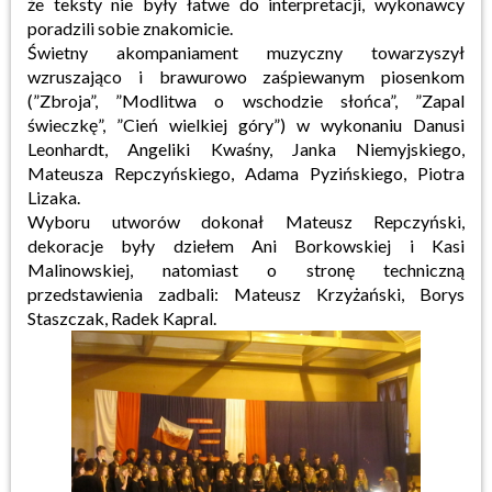
że teksty nie były łatwe do interpretacji, wykonawcy
poradzili sobie znakomicie.
Świetny akompaniament muzyczny towarzyszył
wzruszająco i brawurowo zaśpiewanym piosenkom
(”Zbroja”, ”Modlitwa o wschodzie słońca”, ”Zapal
świeczkę”, ”Cień wielkiej góry”) w wykonaniu Danusi
Leonhardt, Angeliki Kwaśny, Janka Niemyjskiego,
Mateusza Repczyńskiego, Adama Pyzińskiego, Piotra
Lizaka.
Wyboru utworów dokonał Mateusz Repczyński,
dekoracje były dziełem Ani Borkowskiej i Kasi
Malinowskiej, natomiast o stronę techniczną
przedstawienia zadbali: Mateusz Krzyżański, Borys
Staszczak, Radek Kapral.