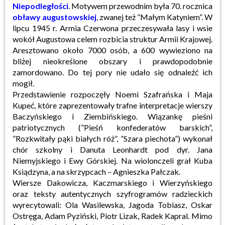
Niepodległości
. Motywem przewodnim była 70. rocznica
obławy augustowskiej
, zwanej też ”Małym Katyniem”. W
lipcu 1945 r. Armia Czerwona przeczesywała lasy i wsie
wokół Augustowa celem rozbicia struktur Armii Krajowej.
Aresztowano około 7000 osób, a 600 wywieziono na
bliżej nieokreślone obszary i prawdopodobnie
zamordowano. Do tej pory nie udało się odnaleźć ich
mogił.
Przedstawienie rozpoczęły Noemi Szafrańska i Maja
Kupeć, które zaprezentowały trafne interpretacje wierszy
Baczyńskiego i Ziembińskiego. Wiązankę pieśni
patriotycznych (”Pieśń konfederatów barskich”,
”Rozkwitały pąki białych róż”, ”Szara piechota”) wykonał
chór szkolny i Danuta Leonhardt pod dyr. Jana
Niemyjskiego i Ewy Górskiej. Na wiolonczeli grał Kuba
Ksiądzyna, a na skrzypcach – Agnieszka Pałczak.
Wiersze Dakowicza, Kaczmarskiego i Wierzyńskiego
oraz teksty autentycznych szyfrogramów radzieckich
wyrecytowali: Ola Wasilewska, Jagoda Tobiasz, Oskar
Ostręga, Adam Pyziński, Piotr Lizak, Radek Kapral. Mimo