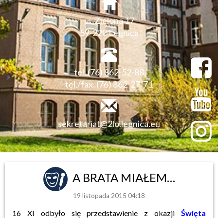
ul. Zielona 17
59-220 Legnica
tel. (76) 862-52-88
tel./fax. (76) 862-27-71
sekretariat@2lo.legnica.eu
A BRATA MIAŁEM…
19 listopada 2015 04:18
16 XI odbyło się przedstawienie z okazji
Święta