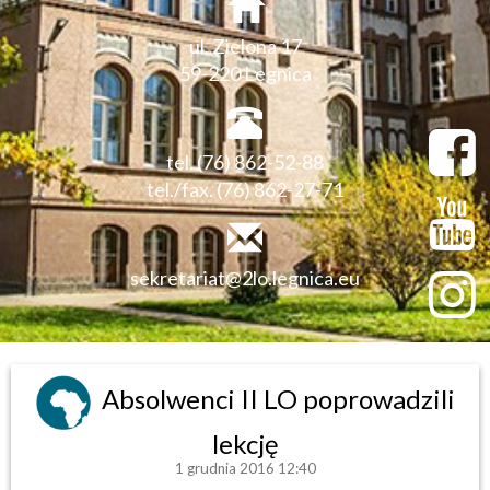
ul. Zielona 17
59-220 Legnica
tel. (76) 862-52-88
tel./fax. (76) 862-27-71
sekretariat@2lo.legnica.eu
Absolwenci II LO poprowadzili
lekcję
1 grudnia 2016 12:40