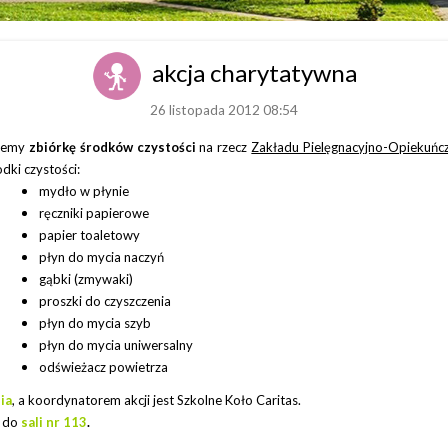
akcja charytatywna
26 listopada 2012 08:54
ujemy
zbiórkę środków czystości
na rzecz
Zakładu Pielęgnacyjno-Opiekuńc
odki czystości:
mydło w płynie
ręczniki papierowe
papier toaletowy
płyn do mycia naczyń
gąbki (zmywaki)
proszki do czyszczenia
płyn do mycia szyb
płyn do mycia uniwersalny
odświeżacz powietrza
ia
, a k
oordynatorem akcji jest Szkolne Koło Caritas.
 do
sali nr 113
.