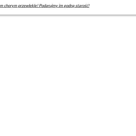
 chorym przewlekle! Podarujmy im godną starość!