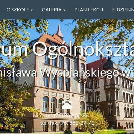
O SZKOLE
GALERIA
PLAN LEKCJI
E-DZIEN
ceum Ogólnokszt
anisława Wyspiańskiego w 
tel. (76) 862-52-88
tel./fax. (76) 862-27-71