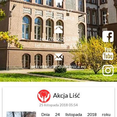
ul. Zielona 17
59-220 Legnica
tel. (76) 862-52-88
tel./fax. (76) 862-27-71
sekretariat@2lo.legnica.eu
Akcja Liść
25 listopada 2018 05:54
Dnia 24 listopada 2018 roku