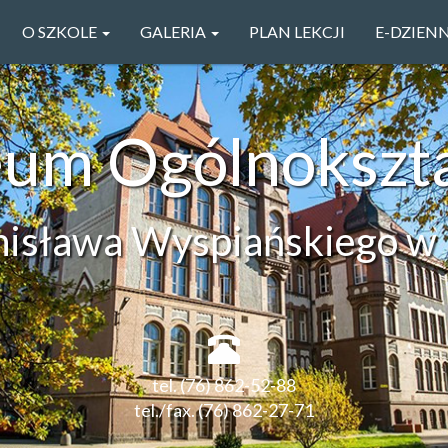
O SZKOLE
GALERIA
PLAN LEKCJI
E-DZIEN
ceum Ogólnokszt
anisława Wyspiańskiego w 
tel. (76) 862-52-88
tel./fax. (76) 862-27-71