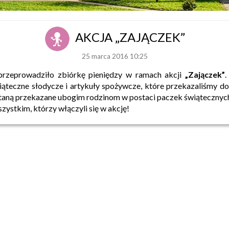
AKCJA „ZAJĄCZEK”
25 marca 2016 10:25
rzeprowadziło zbiórkę pieniędzy w ramach akcji
„Zajączek”
.
iąteczne słodycze i artykuły spożywcze, które przekazaliśmy d
taną przekazane ubogim rodzinom w postaci paczek świątecznyc
ystkim, którzy włączyli się w akcję!