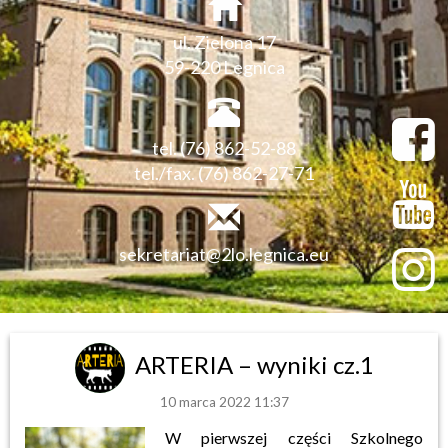
ul. Zielona 17
59-220 Legnica
tel. (76) 862-52-88
tel./fax. (76) 862-27-71
sekretariat@2lo.legnica.eu
ARTERIA – wyniki cz.1
10 marca 2022 11:37
W pierwszej części Szkolnego