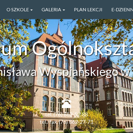
O SZKOLE
GALERIA
PLAN LEKCJI
E-DZIEN
ceum Ogólnokszt
anisława Wyspiańskiego w 
tel. (76) 862-52-88
tel./fax. (76) 862-27-71