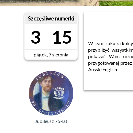
Szczęśliwe numerki
3
15
W tym roku szkolny
przybliżyć wszystki
piątek, 7 sierpnia
pokazać Wam różne 
przygotowanej przez 
Aussie English.
Jubileusz 75-lat