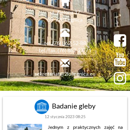
ul. Zielona 17
59-220 Legnica
tel. (76) 862-52-88
tel./fax. (76) 862-27-71
sekretariat@2lo.legnica.eu
Badanie gleby
12 stycznia 2023 08:25
Jednym z praktycznych zajęć na