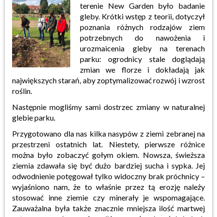
terenie New Garden było badanie
gleby. Krótki wstęp z teorii, dotyczył
poznania różnych rodzajów ziem
potrzebnych do nawożenia i
urozmaicenia gleby na terenach
parku: ogrodnicy stale doglądają
zmian we florze i dokładają jak
największych starań, aby zoptymalizować rozwój i wzrost
roślin.
Następnie mogliśmy sami dostrzec zmiany w naturalnej
glebie parku.
Przygotowano dla nas kilka nasypów z ziemi zebranej na
przestrzeni ostatnich lat. Niestety, pierwsze różnice
można było zobaczyć gołym okiem. Nowsza, świeższa
ziemia zdawała się być dużo bardziej sucha i sypka. Jej
odwodnienie potęgował tylko widoczny brak próchnicy –
wyjaśniono nam, że to właśnie przez tą erozję należy
stosować inne ziemie czy minerały je wspomagające.
Zauważalna była także znacznie mniejsza ilość martwej