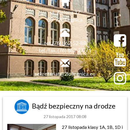
ul. Zielona 17
59-220 Legnica
tel. (76) 862-52-88
tel./fax. (76) 862-27-71
sekretariat@2lo.legnica.eu
Bądź bezpieczny na drodze
27 listopada 2017 08:08
27 listopada klasy 1A, 1B, 1D i