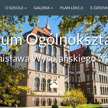
O SZKOLE
GALERIA
PLAN LEKCJI
E-DZIEN
ceum Ogólnokszt
anisława Wyspiańskiego w 
tel. (76) 862-52-88
tel./fax. (76) 862-27-71