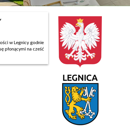
Y
łości w Legnicy godnie
sę płonącymi na cześć