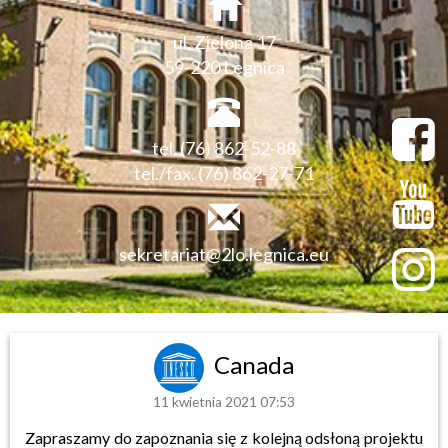
ul. Zielona 17
59-220 Legnica
tel. (76) 862-52-88
tel./fax. (76) 862-27-71
sekretariat@2lo.legnica.eu
Canada
11 kwietnia 2021 07:53
Zapraszamy do zapoznania się z kolejną odsłoną projektu