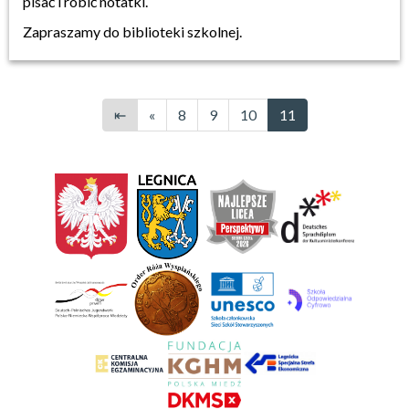
pisać i robić notatki.
Zapraszamy do biblioteki szkolnej.
⇤
«
8
9
10
11