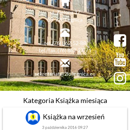
ul. Zielona 17
59-220 Legnica
tel. (76) 862-52-88
tel./fax. (76) 862-27-71
sekretariat@2lo.legnica.eu
Kategoria Książka miesiąca
Książka na wrzesień
3 października 2016 09:27