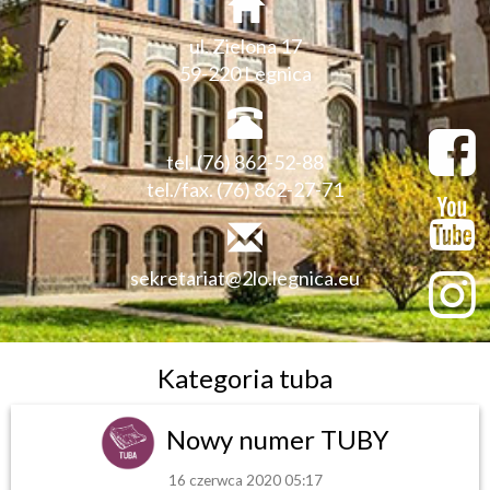
ul. Zielona 17
59-220 Legnica
tel. (76) 862-52-88
tel./fax. (76) 862-27-71
sekretariat@2lo.legnica.eu
Kategoria tuba
Nowy numer TUBY
16 czerwca 2020 05:17