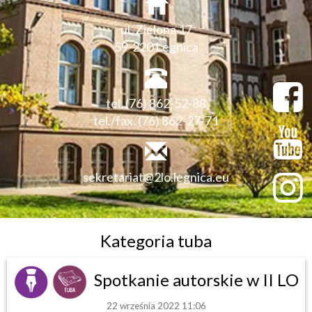
ul. Zielona 17
59-220 Legnica
tel. (76) 862-52-88
tel./fax. (76) 862-27-71
sekretariat@2lo.legnica.eu
Kategoria tuba
Spotkanie autorskie w II LO
22 września 2022 11:06