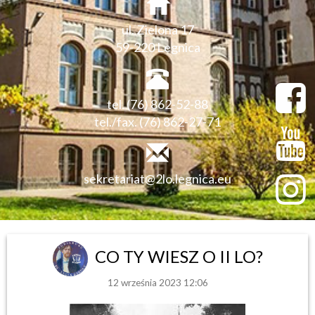
ul. Zielona 17
59-220 Legnica
tel. (76) 862-52-88
tel./fax. (76) 862-27-71
sekretariat@2lo.legnica.eu
CO TY WIESZ O II LO?
12 września 2023 12:06