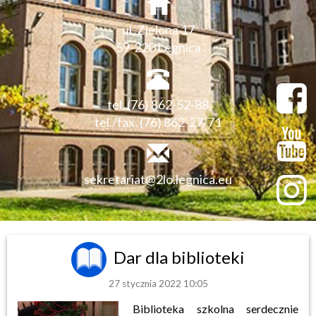
ul. Zielona 17
59-220 Legnica
tel. (76) 862-52-88
tel./fax. (76) 862-27-71
sekretariat@2lo.legnica.eu
Dar dla biblioteki
27 stycznia 2022 10:05
Biblioteka szkolna serdecznie