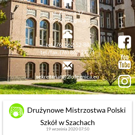
ul. Zielona 17
59-220 Legnica
tel. (76) 862-52-88
tel./fax. (76) 862-27-71
sekretariat@2lo.legnica.eu
Drużynowe Mistrzostwa Polski
Szkół w Szachach
19 września 2020 07:50