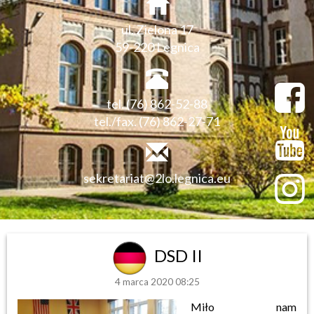
ul. Zielona 17
59-220 Legnica
tel. (76) 862-52-88
tel./fax. (76) 862-27-71
sekretariat@2lo.legnica.eu
DSD II
4 marca 2020 08:25
Miło nam