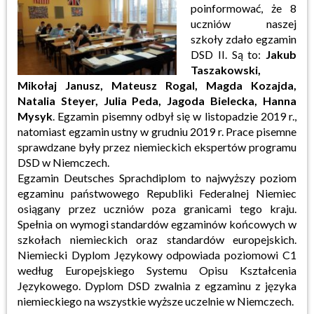
poinformować, że 8
uczniów naszej
szkoły zdało egzamin
DSD II. Są to:
Jakub
Taszakowski,
Mikołaj Janusz, Mateusz Rogal, Magda Kozajda,
Natalia Steyer, Julia Peda, Jagoda Bielecka, Hanna
Mysyk
. Egzamin pisemny odbył się w listopadzie 2019 r.,
natomiast egzamin ustny w grudniu 2019 r. Prace pisemne
sprawdzane były przez niemieckich ekspertów programu
DSD w Niemczech.
Egzamin Deutsches Sprachdiplom to najwyższy poziom
egzaminu państwowego Republiki Federalnej Niemiec
osiągany przez uczniów poza granicami tego kraju.
Spełnia on wymogi standardów egzaminów końcowych w
szkołach niemieckich oraz standardów europejskich.
Niemiecki Dyplom Językowy odpowiada poziomowi C1
według Europejskiego Systemu Opisu Kształcenia
Językowego. Dyplom DSD zwalnia z egzaminu z języka
niemieckiego na wszystkie wyższe uczelnie w Niemczech.