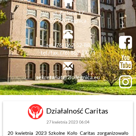
ul. Zielona 17
59-220 Legnica
tel. (76) 862-52-88
tel./fax. (76) 862-27-71
sekretariat@2lo.legnica.eu
Działalność Caritas
27 kwietnia 2023 06:04
20 kwietnia 2023 Szkolne Koło Caritas zorganizowało