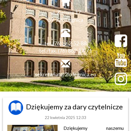
ul. Zielona 17
59-220 Legnica
tel. (76) 862-52-88
tel./fax. (76) 862-27-71
sekretariat@2lo.legnica.eu
Dziękujemy za dary czytelnicze
22 kwietnia 2025 12:33
Dziękujemy naszemu