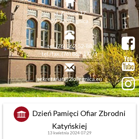
ul. Zielona 17
59-220 Legnica
tel. (76) 862-52-88
tel./fax. (76) 862-27-71
sekretariat@2lo.legnica.eu
Dzień Pamięci Ofiar Zbrodni
Katyńskiej
13 kwietnia 2024 07:29