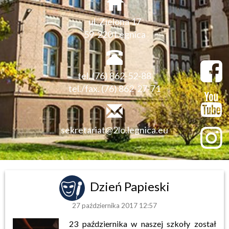
ul. Zielona 17
59-220 Legnica
tel. (76) 862-52-88
tel./fax. (76) 862-27-71
sekretariat@2lo.legnica.eu
Dzień Papieski
27 października 2017 12:57
23 października w naszej szkoły został