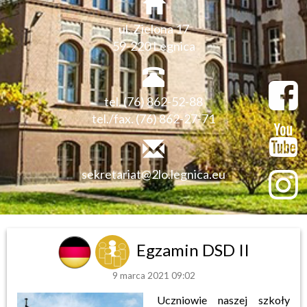
ul. Zielona 17
59-220 Legnica
tel. (76) 862-52-88
tel./fax. (76) 862-27-71
sekretariat@2lo.legnica.eu
Egzamin DSD II
9 marca 2021 09:02
Uczniowie naszej szkoły