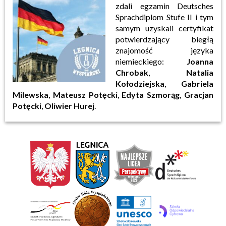
zdali egzamin Deutsches
Sprachdiplom Stufe II i tym
samym uzyskali certyfikat
potwierdzający biegłą
znajomość języka
niemieckiego:
Joanna
Chrobak
,
Natalia
Kołodziejska
,
Gabriela
Milewska
,
Mateusz Potęcki
,
Edyta Szmorąg
,
Gracjan
Potęcki
,
Oliwier Hurej
.