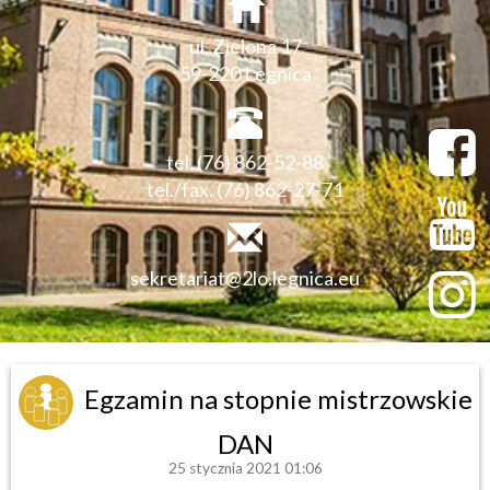
ul. Zielona 17
59-220 Legnica
tel. (76) 862-52-88
tel./fax. (76) 862-27-71
sekretariat@2lo.legnica.eu
Egzamin na stopnie mistrzowskie
DAN
25 stycznia 2021 01:06