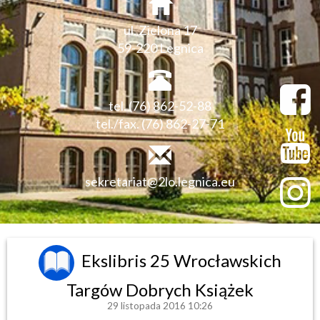
ul. Zielona 17
59-220 Legnica
tel. (76) 862-52-88
tel./fax. (76) 862-27-71
sekretariat@2lo.legnica.eu
Ekslibris 25 Wrocławskich
Targów Dobrych Książek
29 listopada 2016 10:26