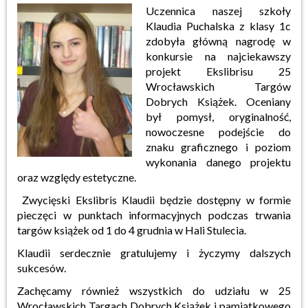
Uczennica naszej szkoły
Klaudia Puchalska z klasy 1c
zdobyła główną nagrodę w
konkursie na najciekawszy
projekt Ekslibrisu 25
Wrocławskich Targów
Dobrych Książek. Oceniany
był pomysł, oryginalność,
nowoczesne podejście do
znaku graficznego i poziom
wykonania danego projektu
oraz względy estetyczne.
Zwycięski Ekslibris Klaudii będzie dostępny w formie
pieczęci w punktach informacyjnych podczas trwania
targów książek od 1 do 4 grudnia w Hali Stulecia.
Klaudii serdecznie gratulujemy i życzymy dalszych
sukcesów.
Zachęcamy również wszystkich do udziału w 25
Wrocławskich Targach Dobrych Książek i pamiątkowego